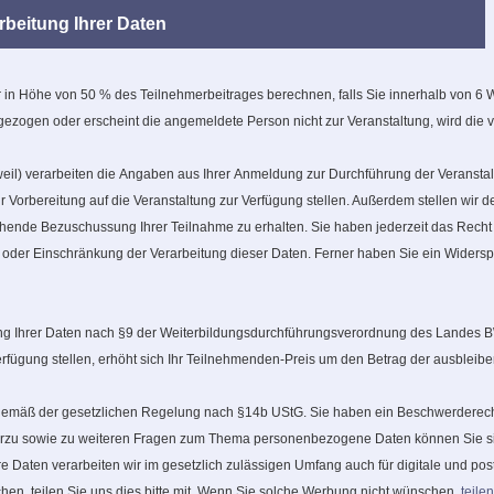
beitung Ihrer Daten
hr in Höhe von 50 % des Teilnehmerbeitrages berechnen, falls Sie innerhalb von 6
ogen oder erscheint die angemeldete Person nicht zur Veranstaltung, wird die 
hweil) verarbeiten die Angaben aus Ihrer Anmeldung zur Durchführung der Veranstal
 Vorbereitung auf die Veranstaltung zur Verfügung stellen. Außerdem stellen wir d
ende Bezuschussung Ihrer Teilnahme zu erhalten. Sie haben jederzeit das Recht a
der Einschränkung der Verarbeitung dieser Daten. Ferner haben Sie ein Widerspr
lung Ihrer Daten nach §9 der Weiterbildungsdurchführungsverordnung des Landes 
 Verfügung stellen, erhöht sich Ihr Teilnehmenden-Preis um den Betrag der ausblei
 gemäß der gesetzlichen Regelung nach §14b UStG. Sie haben ein Beschwerderecht
rzu sowie zu weiteren Fragen zum Thema personenbezogene Daten können Sie sic
Daten verarbeiten wir im gesetzlich zulässigen Umfang auch für digitale und po
en, teilen Sie uns dies bitte mit. Wenn Sie solche Werbung nicht wünschen,
teilen