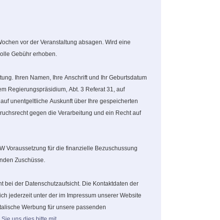
 Wochen vor der Veranstaltung absagen. Wird eine
volle Gebühr erhoben.
tung. Ihren Namen, Ihre Anschrift und Ihr Geburtsdatum
em Regierungspräsidium, Abt. 3 Referat 31, auf
uf unentgeltliche Auskunft über Ihre gespeicherten
uchsrecht gegen die Verarbeitung und ein Recht auf
BW Voraussetzung für die finanzielle Bezuschussung
benden Zuschüsse.
 bei der Datenschutzaufsicht. Die Kontaktdaten der
h jederzeit unter der im Impressum unserer Website
stalische Werbung für unsere passenden
 Sie uns dies bitte mit
.